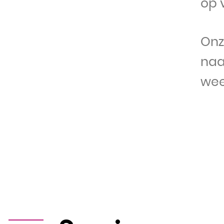
op 
Onz
naa
wee