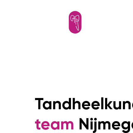
Tandheelku
team
Nijmeg