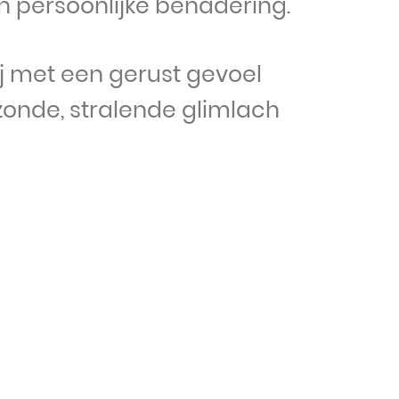
 persoonlijke benadering.
ij met een gerust gevoel
zonde, stralende glimlach