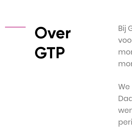
Over
Bij
voo
GTP
mon
mon
We 
Daa
wen
per